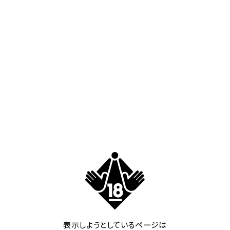
全室ブロアバス完備
サ
出
気泡によって全身の毛穴の汚れを取り除き美肌効果
ス
り
があり、水流によってマッサージを受けるのと同じよ
て
うな効果があります。
表示しようとしているページは