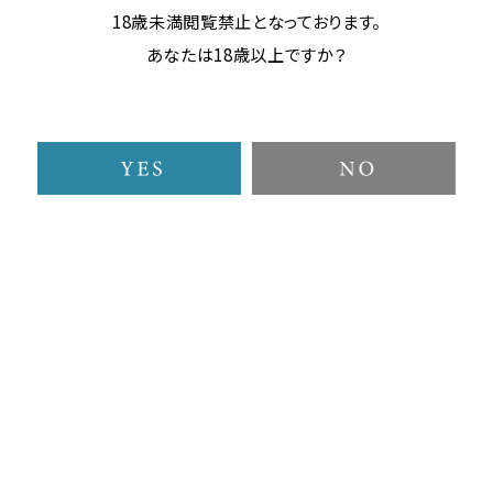
サービス
18歳未満閲覧禁止となっております。
あなたは18歳以上ですか？
ミネラルウォーター
お部屋にて2本提供しており
ます。ご自由にお飲みくださ
い。
フードメニュー
食事メニューはホテル内にて調理しております。24時間対応
しておりますのでお部屋にて注文承ります。
全室Wi-Fi完備