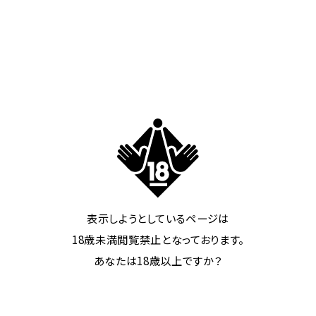
※ショートタイムは割引適用外です。
その他
ブルーホテルグループのメンバーズカードもご利用頂
けます。
利用回数、利用金額、ポイントは【ブルーグループ】【ラ
ヴグループ】別々にカウント/加算いたします。 ブルーホ
テルグループのメンバーズカードをお持ちのお客様は、
ぜひご利用くださいませ。
表示しようとしているページは
18歳未満閲覧禁止となっております。
ブルーポイントをGET
あなたは18歳以上ですか？
ポイント加算
ご利用金額¥1,000ごとに100pt貯まります。