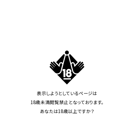
107号室
全室共通設備
ブロアバス
表示しようとしているページは
水中照明
18歳未満閲覧禁止となっております。
浴室テレビ
あなたは18歳以上ですか？
リファシャワーヘッド
ストレートアイロン
カールアイロン
VOD